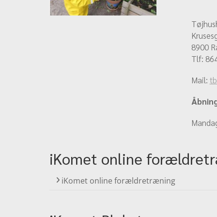
Tøjhus
Kruses
8900 R
Tlf:
86
Mail:
t
Åbning
Mandag 
iKomet online forældret
iKomet online forældretræning