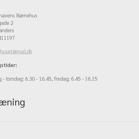
havens Børnehus
gade 2
anders
411197
bhuset@mail.dk
stider:
- torsdag: 6.30 - 16.45, fredag: 6.45 - 16.15
ræning