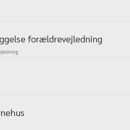
ggelse forældrevejledning
ejledning
rnehus