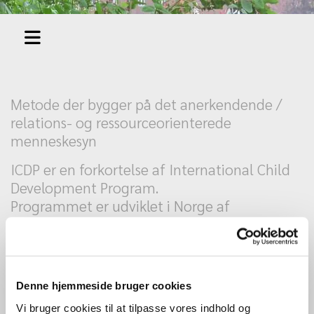
Metode der bygger på det anerkendende /
relations- og ressourceorienterede
menneskesyn
ICDP er en forkortelse af International Child
Development Program.
Programmet er udviklet i Norge af
professorerne Henning Rye og Karsten
Hundeide. Programmet er et
”hverdagsprogram” – et værktøj.
ICDP metoden træner lydhørhed og empati
Denne hjemmeside bruger cookies
hos omsorgsgiver.
Vi bruger cookies til at tilpasse vores indhold og