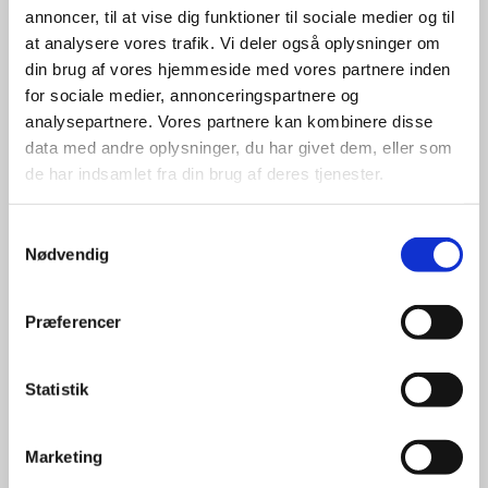
Udgangspunktet i denne
annoncer, til at vise dig funktioner til sociale medier og til
sensitiveringsproces, er en bevistgørelse af
at analysere vores trafik. Vi deler også oplysninger om
omsorgspersonens allerede eksisterende
din brug af vores hjemmeside med vores partnere inden
kvaliteter, i samspillet med barnet, og
for sociale medier, annonceringspartnere og
gennem fokusering opnå bevidstgørelse af
analysepartnere. Vores partnere kan kombinere disse
disse, og lade dem brede sig "som ringe i
data med andre oplysninger, du har givet dem, eller som
vandet"
de har indsamlet fra din brug af deres tjenester.
ICDP metoden beskriver ved hjælp af 3
Samtykkevalg
dialoger hvordan man kan skabe en
Nødvendig
udviklingsstøttende relation:
1
Den følelsesmææsige dialog, der skal
Præferencer
etablere, vedligeholde og udbygge den
voksnes kontakt med barnet
Statistik
2
Den meningsskabende og udvidende
dialog, der skal øge barnets muligheder for at
Marketing
lære