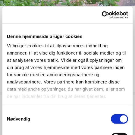
Denne hjemmeside bruger cookies
Vores åbningstider er:
Vi bruger cookies til at tilpasse vores indhold og
annoncer, til at vise dig funktioner til sociale medier og til
Mandag - torsdag: 06.30 - 16.45
at analysere vores trafik. Vi deler også oplysninger om
din brug af vores hjemmeside med vores partnere inden
Fredag: 06.45 - 16.15
for sociale medier, annonceringspartnere og
analysepartnere. Vores partnere kan kombinere disse
data med andre oplysninger, du har givet dem, eller som
de har indsamlet fra din brug af deres tjenester.
Samtykkevalg
Nødvendig