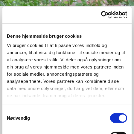
Denne hjemmeside bruger cookies
Pædagogisk tilsynsrapport
Vi bruger cookies til at tilpasse vores indhold og
2025
annoncer, til at vise dig funktioner til sociale medier og til
at analysere vores trafik. Vi deler også oplysninger om
Pædagogisk tilsynsrapport 2025
din brug af vores hjemmeside med vores partnere inden
for sociale medier, annonceringspartnere og
Pædagogisk tilsynsrapport
analysepartnere. Vores partnere kan kombinere disse
2023
data med andre oplysninger, du har givet dem, eller som
de har indsamlet fra din brug af deres tjenester.
Pædagogisk tilsynsrapport 2023
Samtykkevalg
Nødvendig
Pædagogisk tilsynsrapport