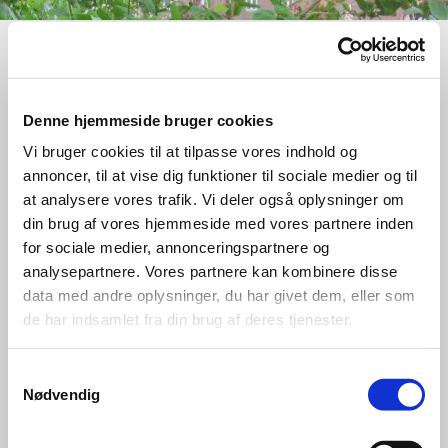
Denne hjemmeside bruger cookies
Vi bruger cookies til at tilpasse vores indhold og
Aflevering & afhentning
annoncer, til at vise dig funktioner til sociale medier og til
at analysere vores trafik. Vi deler også oplysninger om
din brug af vores hjemmeside med vores partnere inden
for sociale medier, annonceringspartnere og
Når I bringer jeres barn skal det gerne ske, så
analysepartnere. Vores partnere kan kombinere disse
både I og vi er trygge, således at I har følelsen
data med andre oplysninger, du har givet dem, eller som
af, at jeres barn er modtaget og personalet er
de har indsamlet fra din brug af deres tjenester.
klar over, at I er gået. Vi vil altid gerne vinke
farvel sammen med Jeres barn.
Samtykkevalg
Nødvendig
Når I henter Jeres barn igen, er det vigtigt at
vi får sagt farvel inden I går.